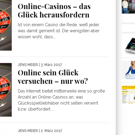
Online-Casinos – das
Glück herausfordern
Ist von einem Casino die Rede, weiß jeder,
was damit gemeint ist. Die wenigsten aber
wissen wohl, dass...
JENS MEIER
| 3. März 2017
Online sein Glück
versuchen – nur wo?
Das Internet bietet mittlerweile eine so große
Anzahl an Online-Casinos an, was
Glücksspielliebhaber nicht selten verwirrt
bzw. überfordert....
JENS MEIER
| 2. März 2017