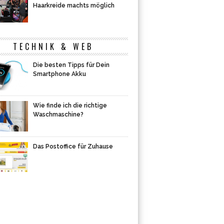
Haarkreide machts möglich
TECHNIK & WEB
Die besten Tipps für Dein
Smartphone Akku
Wie finde ich die richtige
Waschmaschine?
Das Postoffice für Zuhause