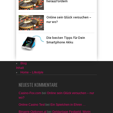
herausfordern
Online sein Glück versuchen –
nur wo?
Die besten Tipps für Dein
Smartphone Akku
Blog
Inhalt
Home – Lifestyle
NEUESTE KOMMENTARE
Casino-Fox.com
bei
Online sein Glück versuchen – nur
wo?
Online Casino Test
bei
Ein Spielchen in Ehren …
Binaere-Optionen.at
bei
Geldanlage Festgeld: Worin