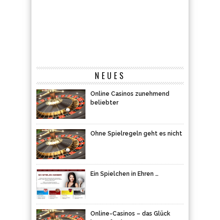
NEUES
Online Casinos zunehmend
beliebter
Ohne Spielregeln geht es nicht
Ein Spielchen in Ehren …
Online-Casinos – das Glück