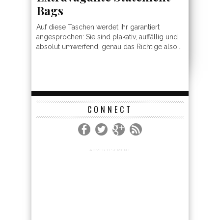
Bags
Auf diese Taschen werdet ihr garantiert
angesprochen: Sie sind plakativ, auffällig und
absolut umwerfend, genau das Richtige also...
CONNECT
ADVERTISEMENT