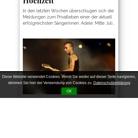
Hochzeit
In den letzten Wochen überschlugen sich die
Meldungen zum Privatleben einer der aktuell
erfolgreichsten Sängerinnen: Adele. Mitte Juli...
Diese Website verwendet Cookies. Wenn Sie weiter auf dieser Seite navigieren,
stimmen Sie hier der Verwendung von Cookies zu.
Datenschutzerklärung
OK
ANNE
| 1. September 2012
Unser Mann der Woche:
Asaf Avidan
Jaja, es ist schon wieder Samstag – und damit
Zeit, dass wir euch unseren allwöchentlichen