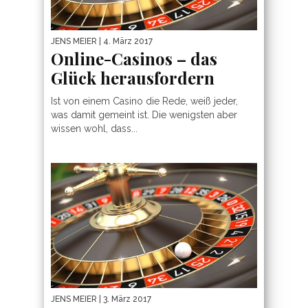
JENS MEIER
| 4. März 2017
Online-Casinos – das
Glück herausfordern
Ist von einem Casino die Rede, weiß jeder,
was damit gemeint ist. Die wenigsten aber
wissen wohl, dass...
JENS MEIER
| 3. März 2017