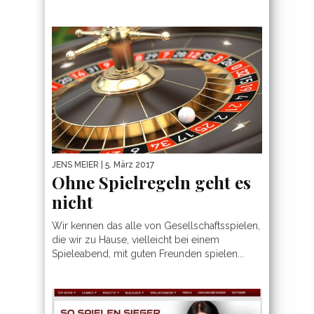
JENS MEIER
| 5. März 2017
Ohne Spielregeln geht es
nicht
Wir kennen das alle von Gesellschaftsspielen,
die wir zu Hause, vielleicht bei einem
Spieleabend, mit guten Freunden spielen...