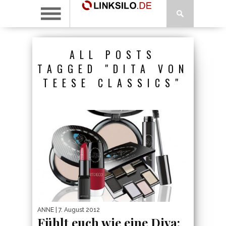
ALL POSTS
TAGGED "DITA VON
TEESE CLASSICS"
ANNE
| 7. August 2012
Fühlt euch wie eine Diva: