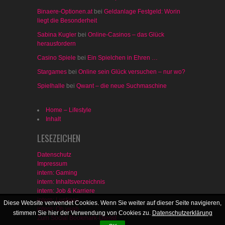
Binaere-Optionen.at
bei
Geldanlage Festgeld: Worin
liegt die Besonderheit
Sabina Kugler
bei
Online-Casinos – das Glück
herausfordern
Casino Spiele
bei
Ein Spielchen in Ehren …
Stargames
bei
Online sein Glück versuchen – nur wo?
Spielhalle
bei
Qwant – die neue Suchmaschine
Home – Lifestyle
Inhalt
LESEZEICHEN
Datenschutz
Impressum
intern: Gaming
intern: Inhaltsverzeichnis
intern: Job & Karriere
intern: Lustiges
Diese Website verwendet Cookies. Wenn Sie weiter auf dieser Seite navigieren,
intern: Oh yeah
stimmen Sie hier der Verwendung von Cookies zu.
Datenschutzerklärung
Zum Social Bookmark-Dienst