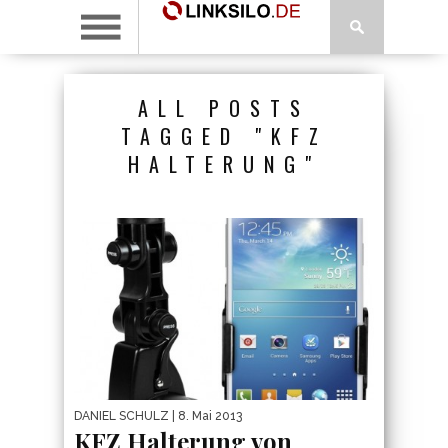
ALL POSTS
TAGGED "KFZ
HALTERUNG"
DANIEL SCHULZ
| 8. Mai 2013
KFZ Halterung von