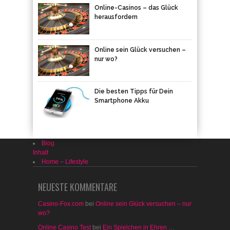
Online-Casinos – das Glück
herausfordern
Online sein Glück versuchen –
nur wo?
Die besten Tipps für Dein
Smartphone Akku
Blog
Inhalt
Home – Lifestyle
NEUESTE KOMMENTARE
Casino-Fox.com
bei
Online sein Glück versuchen – nur
wo?
Online Casino Test
bei
Ein Spielchen in Ehren …