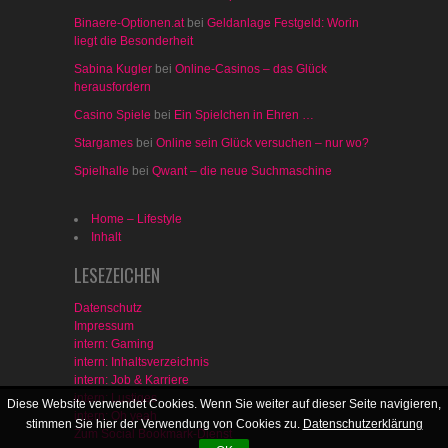
Binaere-Optionen.at
bei
Geldanlage Festgeld: Worin
liegt die Besonderheit
Sabina Kugler
bei
Online-Casinos – das Glück
herausfordern
Casino Spiele
bei
Ein Spielchen in Ehren …
Stargames
bei
Online sein Glück versuchen – nur wo?
Spielhalle
bei
Qwant – die neue Suchmaschine
Home – Lifestyle
Inhalt
LESEZEICHEN
Datenschutz
Impressum
intern: Gaming
intern: Inhaltsverzeichnis
intern: Job & Karriere
intern: Lustiges
Diese Website verwendet Cookies. Wenn Sie weiter auf dieser Seite navigieren,
intern: Oh yeah
stimmen Sie hier der Verwendung von Cookies zu.
Datenschutzerklärung
Zum Social Bookmark-Dienst