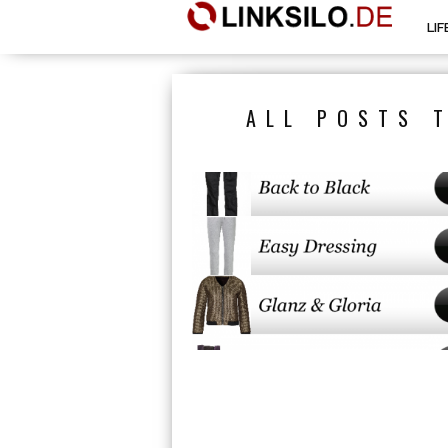
LI
ALL POSTS 