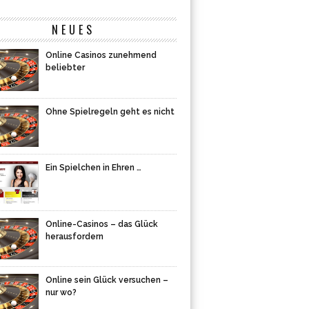
NEUES
Online Casinos zunehmend
beliebter
Ohne Spielregeln geht es nicht
Ein Spielchen in Ehren …
Online-Casinos – das Glück
herausfordern
Online sein Glück versuchen –
nur wo?