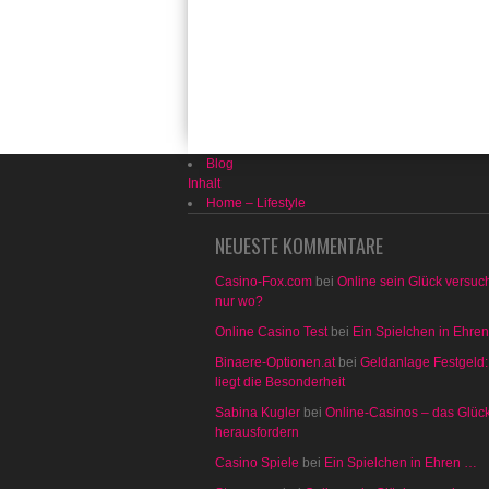
Blog
Inhalt
Home – Lifestyle
NEUESTE KOMMENTARE
Casino-Fox.com
bei
Online sein Glück versuc
nur wo?
Online Casino Test
bei
Ein Spielchen in Ehre
Binaere-Optionen.at
bei
Geldanlage Festgeld:
liegt die Besonderheit
Sabina Kugler
bei
Online-Casinos – das Glüc
herausfordern
Casino Spiele
bei
Ein Spielchen in Ehren …