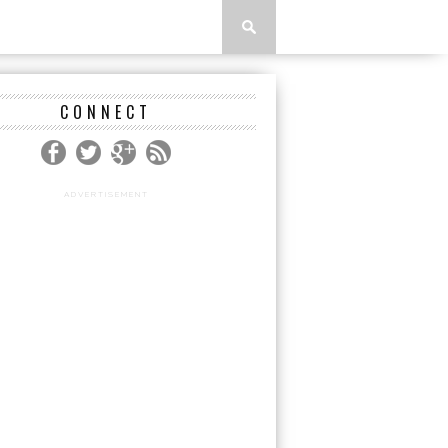
CONNECT
ADVERTISEMENT