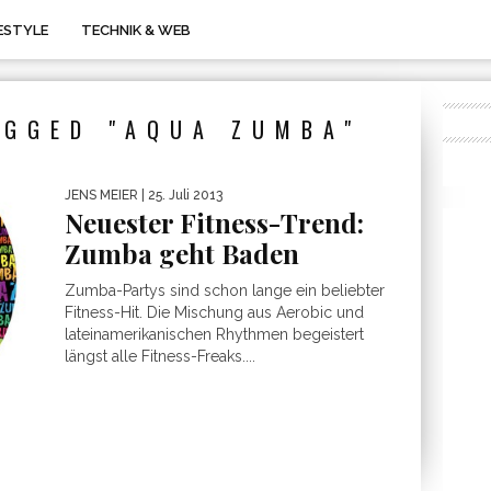
FESTYLE
TECHNIK & WEB
AGGED "AQUA ZUMBA"
JENS MEIER
| 25. Juli 2013
Neuester Fitness-Trend:
Zumba geht Baden
Zumba-Partys sind schon lange ein beliebter
Fitness-Hit. Die Mischung aus Aerobic und
lateinamerikanischen Rhythmen begeistert
längst alle Fitness-Freaks....