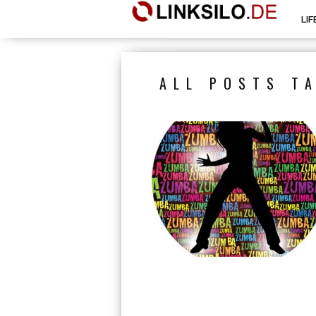
LI
ALL POSTS T