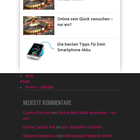
Online sein Glück versuchen –
nur wo?
Die besten Tipps für Dein
Smartphone Akku
Blog
Inhalt
Home – Lifestyle
NEUESTE KOMMENTARE
Casino-Fox.com
bei
Online sein Glück versuchen – nur
wo?
Online Casino Test
bei
Ein Spielchen in Ehren …
Binaere-Optionen.at
bei
Geldanlage Festgeld: Worin