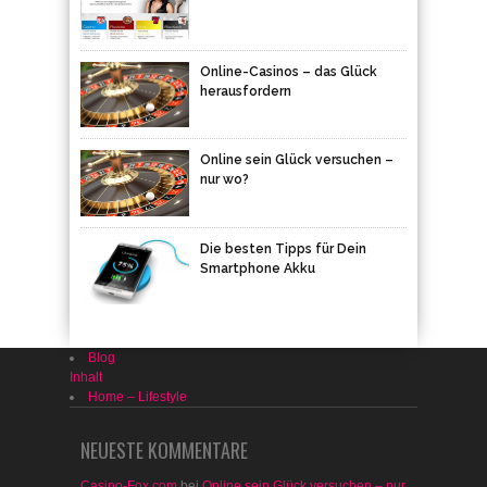
Online-Casinos – das Glück
herausfordern
Online sein Glück versuchen –
nur wo?
Die besten Tipps für Dein
Smartphone Akku
Blog
Inhalt
Home – Lifestyle
NEUESTE KOMMENTARE
Casino-Fox.com
bei
Online sein Glück versuchen – nur