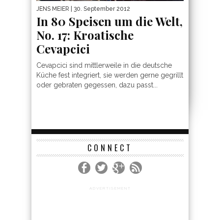
JENS MEIER
| 30. September 2012
In 80 Speisen um die Welt,
No. 17: Kroatische
Cevapcici
Cevapcici sind mittlerweile in die deutsche
Küche fest integriert, sie werden gerne gegrillt
oder gebraten gegessen, dazu passt...
CONNECT
ADVERTISEMENT