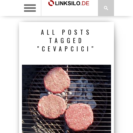
ALL POSTS
TAGGED
"CEVAPCICI"