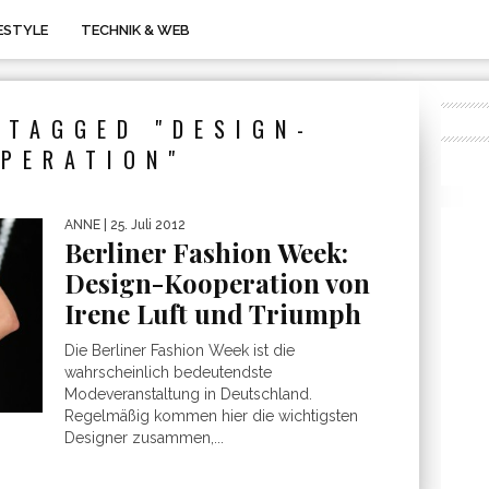
FESTYLE
TECHNIK & WEB
 TAGGED "DESIGN-
PERATION"
ANNE
| 25. Juli 2012
Berliner Fashion Week:
Design-Kooperation von
Irene Luft und Triumph
Die Berliner Fashion Week ist die
wahrscheinlich bedeutendste
Modeveranstaltung in Deutschland.
Regelmäßig kommen hier die wichtigsten
Designer zusammen,...