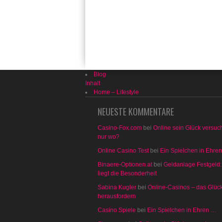
Blog
Inhalt
Home – Lifestyle
NEUESTE KOMMENTARE
Casino-Fox.com
bei
Online sein Glück versuc
nur wo?
Online Casino Test
bei
Ein Spielchen in Ehre
Binaere-Optionen.at
bei
Geldanlage Festgeld:
liegt die Besonderheit
Sabina Kugler
bei
Online-Casinos – das Glüc
herausfordern
Casino Spiele
bei
Ein Spielchen in Ehren …