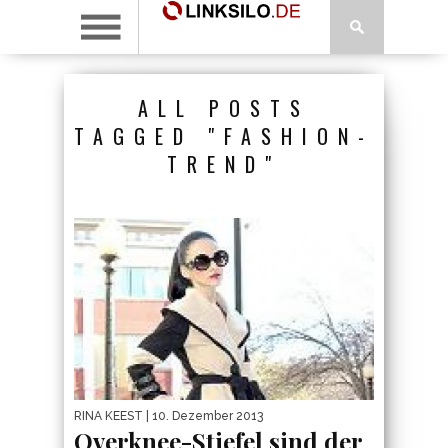
ALL POSTS
TAGGED "FASHION-
TREND"
RINA KEEST
| 10. Dezember 2013
Overknee-Stiefel sind der