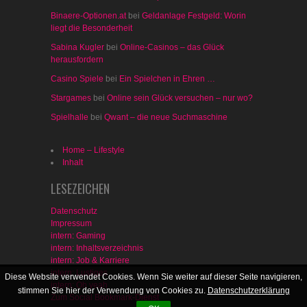
Binaere-Optionen.at
bei
Geldanlage Festgeld: Worin
liegt die Besonderheit
Sabina Kugler
bei
Online-Casinos – das Glück
herausfordern
Casino Spiele
bei
Ein Spielchen in Ehren …
Stargames
bei
Online sein Glück versuchen – nur wo?
Spielhalle
bei
Qwant – die neue Suchmaschine
Home – Lifestyle
Inhalt
LESEZEICHEN
Datenschutz
Impressum
intern: Gaming
intern: Inhaltsverzeichnis
intern: Job & Karriere
intern: Lustiges
Diese Website verwendet Cookies. Wenn Sie weiter auf dieser Seite navigieren,
intern: Oh yeah
stimmen Sie hier der Verwendung von Cookies zu.
Datenschutzerklärung
Zum Social Bookmark-Dienst