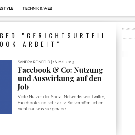
FESTYLE
TECHNIK & WEB
GED "GERICHTSURTEIL
OOK ARBEIT"
SANDRA REINFELD
| 16. Mai 2013
Facebook & Co: Nutzung
und Auswirkung auf den
Job
Viele Nutzer der Social Networks wie Twitter,
Facebook sind sehr aktiv. Sie veröffentlichen
nicht nur, was sie gerade...