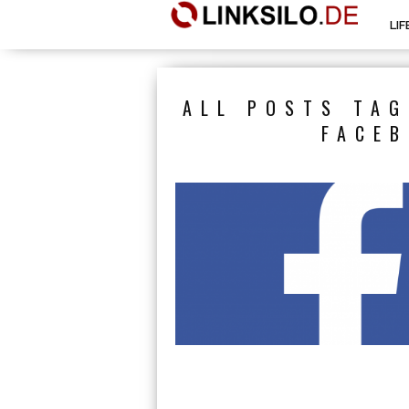
LI
ALL POSTS TAG
FACEB