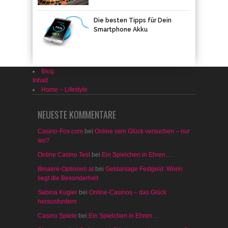
Die besten Tipps für Dein
Smartphone Akku
Blog
Inhalt
Home – Lifestyle
NEUESTE KOMMENTARE
Casino-Fox.com
bei
Online sein Glück versuchen – nur
wo?
Online Casino Test
bei
Ein Spielchen in Ehren …
Binaere-Optionen.at
bei
Geldanlage Festgeld: Worin
liegt die Besonderheit
Sabina Kugler
bei
Online-Casinos – das Glück
herausfordern
Casino Spiele
bei
Ein Spielchen in Ehren …