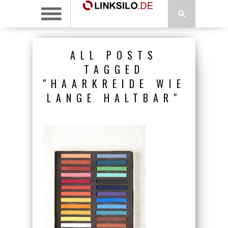
ALL POSTS
TAGGED
"HAARKREIDE WIE
LANGE HALTBAR"