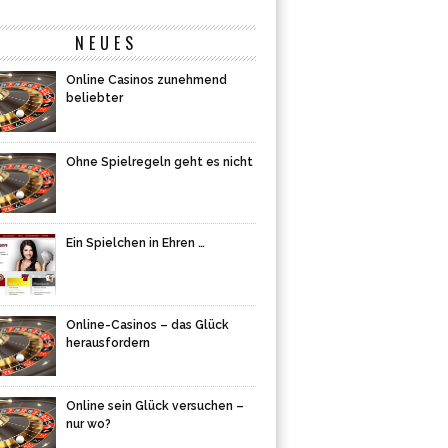
NEUES
Online Casinos zunehmend
beliebter
Ohne Spielregeln geht es nicht
Ein Spielchen in Ehren …
Online-Casinos – das Glück
herausfordern
Online sein Glück versuchen –
nur wo?