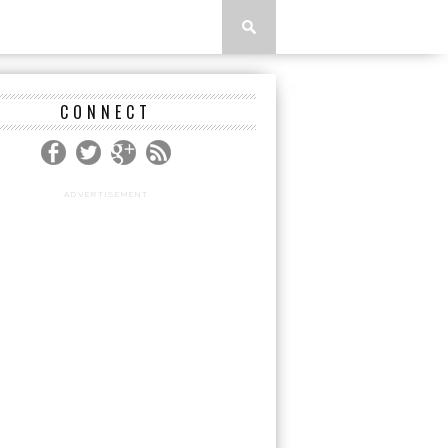
CONNECT
ADVERTISEMENT