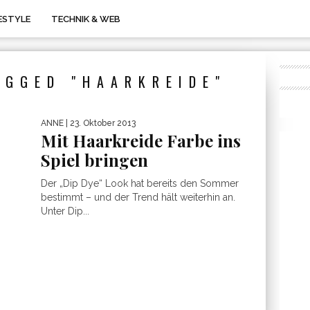
FESTYLE
TECHNIK & WEB
AGGED "HAARKREIDE"
ANNE
| 23. Oktober 2013
Mit Haarkreide Farbe ins
Spiel bringen
Der „Dip Dye“ Look hat bereits den Sommer
bestimmt – und der Trend hält weiterhin an.
Unter Dip...