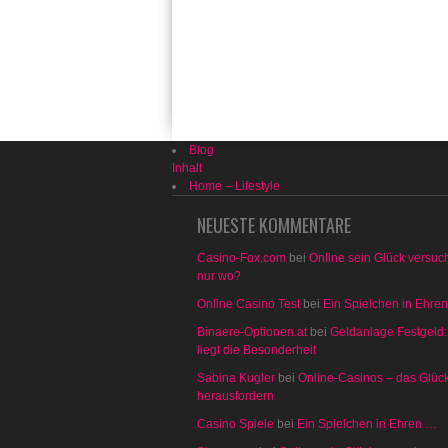
Blog
Inhalt
Home – Lifestyle
NEUESTE KOMMENTARE
Casino-Fox.com
bei
Online sein Glück versuc
nur wo?
Online Casino Test
bei
Ein Spielchen in Ehre
Binaere-Optionen.at
bei
Geldanlage Festgeld:
liegt die Besonderheit
Sabina Kugler
bei
Online-Casinos – das Glüc
herausfordern
Casino Spiele
bei
Ein Spielchen in Ehren …