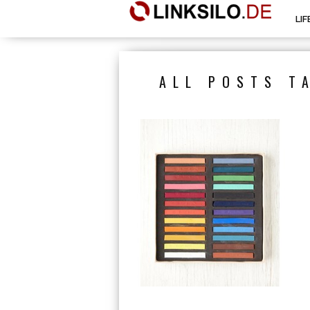
LI
ALL POSTS T