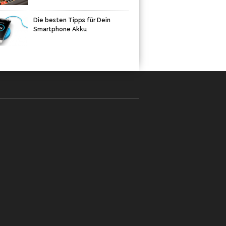
Die besten Tipps für Dein
Smartphone Akku