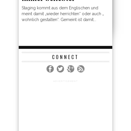
Staging kommt aus dem Englischen und
meint damit „wieder herrichten“ oder auch „
wohnlich gestalten“. Gemeint ist damit...
CONNECT
ADVERTISEMENT