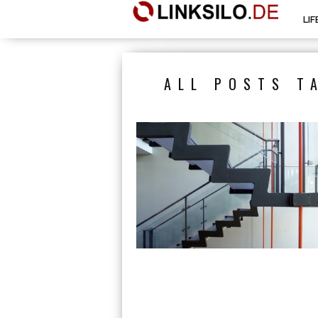
LI
ALL POSTS T