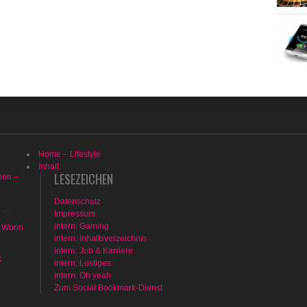
Home – Lifestyle
Inhalt
LESEZEICHEN
hen –
Datenschutz
n …
Impressum
intern: Gaming
 Worin
intern: Inhaltsverzeichnis
intern: Job & Karriere
k
intern: Lustiges
intern: Oh yeah
Zum Social Bookmark-Dienst