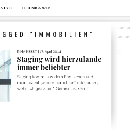
FESTYLE
TECHNIK & WEB
AGGED "IMMOBILIEN"
RINA KEEST
| 17. April 2014
Staging wird hierzulande
immer beliebter
Staging kommt aus dem Englischen und
meint damit „wieder herrichten“ oder auch „
wohnlich gestalten“. Gemeint ist damit...