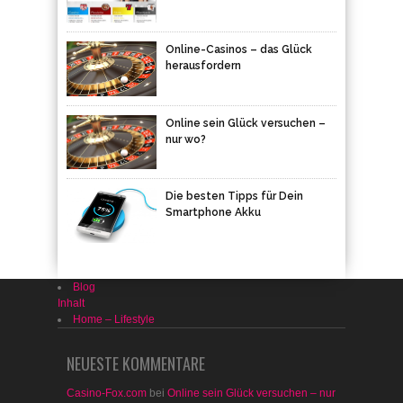
Online-Casinos – das Glück
herausfordern
Online sein Glück versuchen –
nur wo?
Die besten Tipps für Dein
Smartphone Akku
Blog
Inhalt
Home – Lifestyle
NEUESTE KOMMENTARE
Casino-Fox.com
bei
Online sein Glück versuchen – nur