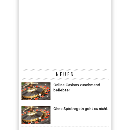
NEUES
Online Casinos zunehmend
beliebter
Ohne Spielregeln geht es nicht