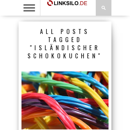
ALL POSTS
TAGGED
"ISLÄNDISCHER
SCHOKOKUCHEN"