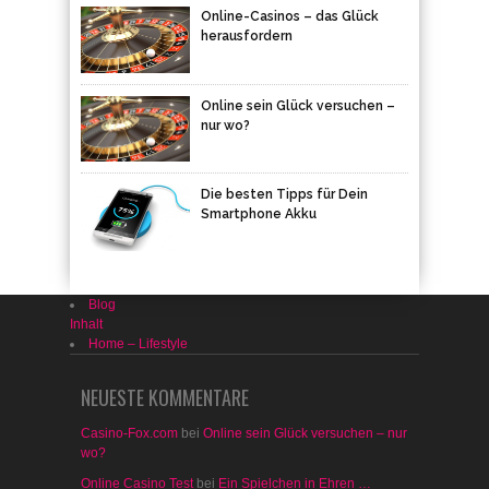
Online-Casinos – das Glück
herausfordern
Online sein Glück versuchen –
nur wo?
Die besten Tipps für Dein
Smartphone Akku
Blog
Inhalt
Home – Lifestyle
NEUESTE KOMMENTARE
Casino-Fox.com
bei
Online sein Glück versuchen – nur
wo?
Online Casino Test
bei
Ein Spielchen in Ehren …