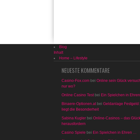
Blog
Inhalt
Home – Lifestyle
NEUESTE KOMMENTARE
Casino-Fox.com
bei
Online sein Glück versuc
nur wo?
Online Casino Test
bei
Ein Spielchen in Ehre
Binaere-Optionen.at
bei
Geldanlage Festgeld:
liegt die Besonderheit
Sabina Kugler
bei
Online-Casinos – das Glüc
herausfordern
Casino Spiele
bei
Ein Spielchen in Ehren …