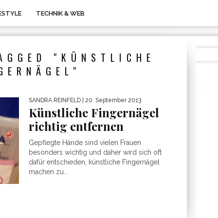
FESTYLE
TECHNIK & WEB
AGGED "KÜNSTLICHE
GERNÄGEL"
SANDRA REINFELD
| 20. September 2013
Künstliche Fingernägel
richtig entfernen
Gepflegte Hände sind vielen Frauen
besonders wichtig und daher wird sich oft
dafür entschieden, künstliche Fingernägel
machen zu...