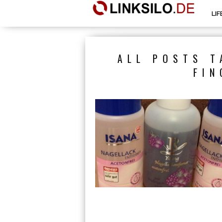
LI
ALL POSTS T
FIN