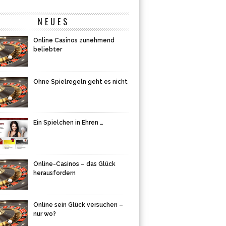
NEUES
Online Casinos zunehmend
beliebter
Ohne Spielregeln geht es nicht
Ein Spielchen in Ehren …
Online-Casinos – das Glück
herausfordern
Online sein Glück versuchen –
nur wo?