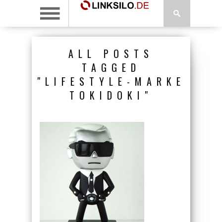
ALL POSTS
TAGGED
"LIFESTYLE-MARKE
TOKIDOKI"