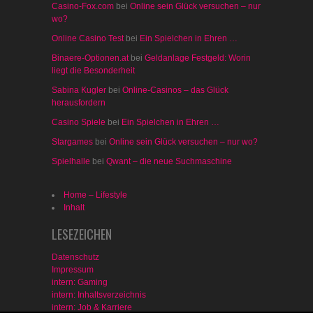
Casino-Fox.com
bei
Online sein Glück versuchen – nur
wo?
Online Casino Test
bei
Ein Spielchen in Ehren …
Binaere-Optionen.at
bei
Geldanlage Festgeld: Worin
liegt die Besonderheit
Sabina Kugler
bei
Online-Casinos – das Glück
herausfordern
Casino Spiele
bei
Ein Spielchen in Ehren …
Stargames
bei
Online sein Glück versuchen – nur wo?
Spielhalle
bei
Qwant – die neue Suchmaschine
Home – Lifestyle
Inhalt
LESEZEICHEN
Datenschutz
Impressum
intern: Gaming
intern: Inhaltsverzeichnis
intern: Job & Karriere