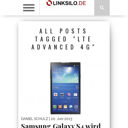
ALL POSTS
TAGGED "LTE
ADVANCED 4G"
DANIEL SCHULZ
| 20. Juni 2013
Samsung Galaxy S4 wird