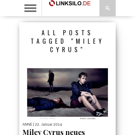
ALL POSTS
TAGGED "MILEY
CYRUS"
ANNE
| 22. Januar 2014
Miley Cyrus neues