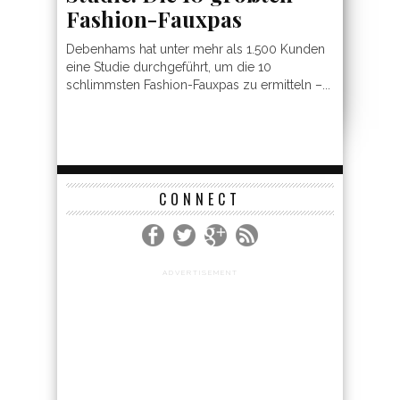
Fashion-Fauxpas
Debenhams hat unter mehr als 1.500 Kunden
eine Studie durchgeführt, um die 10
schlimmsten Fashion-Fauxpas zu ermitteln –...
CONNECT
ADVERTISEMENT