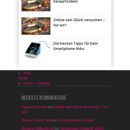
herausfordern
Online sein Glück versuchen –
nur wo?
Die besten Tipps für Dein
Smartphone Akku
Blog
Inhalt
Home – Lifestyle
NEUESTE KOMMENTARE
Casino-Fox.com
bei
Online sein Glück versuchen – nur
wo?
Online Casino Test
bei
Ein Spielchen in Ehren …
Binaere-Optionen.at
bei
Geldanlage Festgeld: Worin