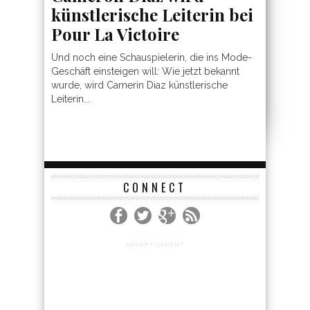
künstlerische Leiterin bei
Pour La Victoire
Und noch eine Schauspielerin, die ins Mode-
Geschäft einsteigen will: Wie jetzt bekannt
wurde, wird Camerin Diaz künstlerische
Leiterin...
CONNECT
ADVERTISEMENT