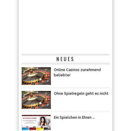
NEUES
Online Casinos zunehmend
beliebter
Ohne Spielregeln geht es nicht
Ein Spielchen in Ehren …