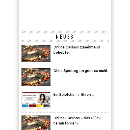
NEUES
Online Casinos zunehmend
beliebter
Ohne Spielregeln geht es nicht
Ein Spielchen in Ehren …
Online-Casinos – das Glück
herausfordern