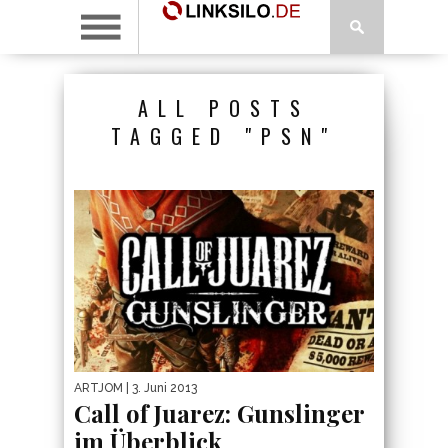
ALL POSTS
TAGGED "PSN"
ARTJOM
| 3. Juni 2013
Call of Juarez: Gunslinger
im Überblick