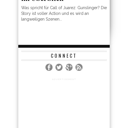
Was spricht für Call of Juarez: Gunslinger? Die
Story ist voller Action und es wird an
langweiligen Szenen...
CONNECT
ADVERTISEMENT