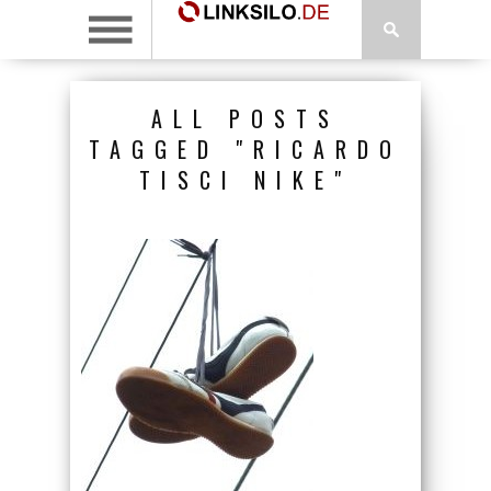
ALL POSTS
TAGGED "RICARDO
TISCI NIKE"