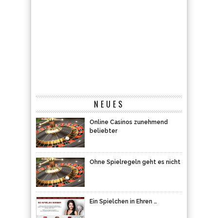
NEUES
Online Casinos zunehmend
beliebter
Ohne Spielregeln geht es nicht
Ein Spielchen in Ehren …