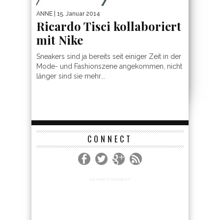
ANNE
| 15. Januar 2014
Ricardo Tisci kollaboriert
mit Nike
Sneakers sind ja bereits seit einiger Zeit in der
Mode- und Fashionszene angekommen, nicht
länger sind sie mehr...
CONNECT
ADVERTISEMENT