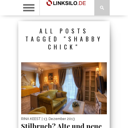
ALL POSTS
TAGGED "SHABBY
CHICK"
RINA KEEST
| 13. Dezember 2013
Stilbruch? Alte und neue