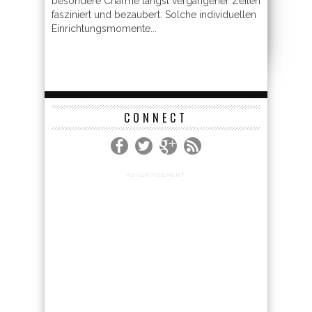
besondere Charme längst vergangener Zeiten
fasziniert und bezaubert. Solche individuellen
Einrichtungsmomente...
CONNECT
ADVERTISEMENT