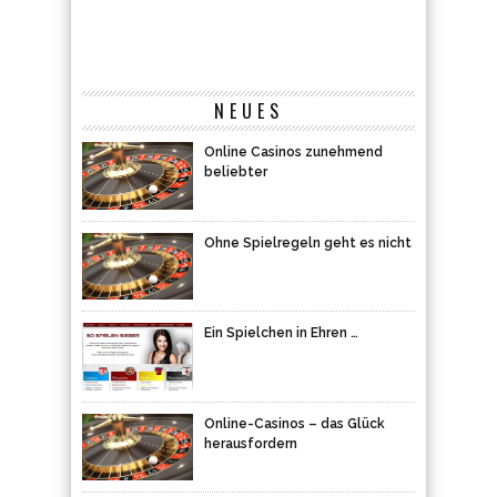
NEUES
Online Casinos zunehmend
beliebter
Ohne Spielregeln geht es nicht
Ein Spielchen in Ehren …
Online-Casinos – das Glück
herausfordern