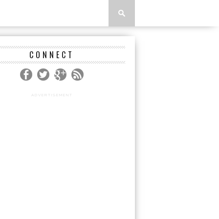
CONNECT
ADVERTISEMENT