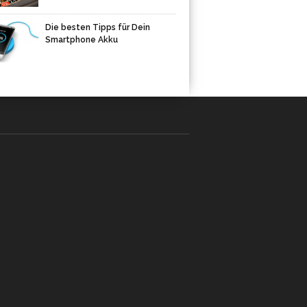
Die besten Tipps für Dein
Smartphone Akku