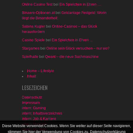
Online Casino Test
bei
Ein Spielchen in Ehren …
Binaere-Optionen.at
bei
Geldanlage Festgeld: Worin
liegt die Besonderheit
Sabina Kugler
bei
Online-Casinos – das Glück
herausfordern
Casino Spiele
bei
Ein Spielchen in Ehren …
Stargames
bei
Online sein Glück versuchen – nur wo?
Spielhalle
bei
Qwant – die neue Suchmaschine
Home – Lifestyle
Inhalt
LESEZEICHEN
Datenschutz
Impressum
intern: Gaming
intern: Inhaltsverzeichnis
intern: Job & Karriere
intern: Lustiges
Diese Website verwendet Cookies. Wenn Sie weiter auf dieser Seite navigieren,
intern: Oh yeah
stimmen Sie hier der Verwendung von Cookies zu.
Datenschutzerklärung