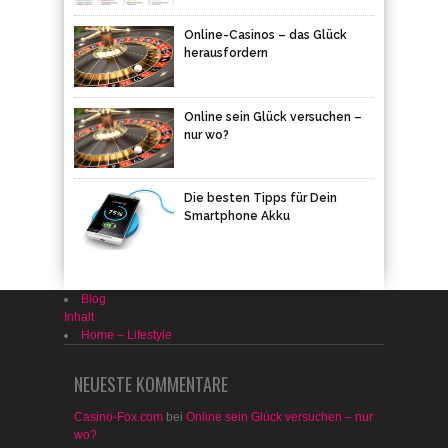
Online-Casinos – das Glück
herausfordern
Online sein Glück versuchen –
nur wo?
Die besten Tipps für Dein
Smartphone Akku
Blog
Inhalt
Home – Lifestyle
NEUESTE KOMMENTARE
Casino-Fox.com
bei
Online sein Glück versuchen – nur
wo?