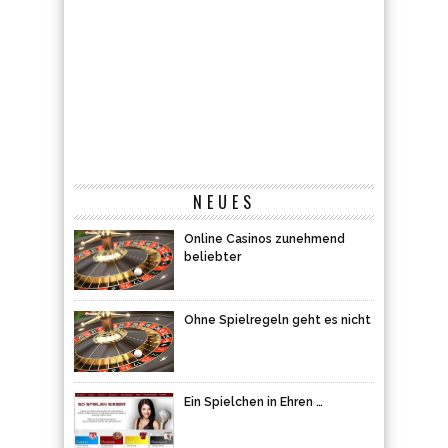
NEUES
Online Casinos zunehmend
beliebter
Ohne Spielregeln geht es nicht
Ein Spielchen in Ehren …