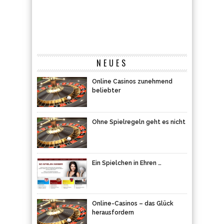
NEUES
Online Casinos zunehmend
beliebter
Ohne Spielregeln geht es nicht
Ein Spielchen in Ehren …
Online-Casinos – das Glück
herausfordern