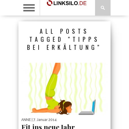
ALL POSTS
TAGGED "TIPPS
BEI ERKÄLTUNG"
ANNE
| 7. Januar 2014
Fit ins neue Jahr