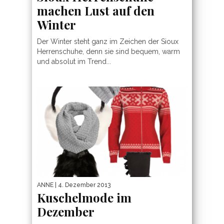
machen Lust auf den
Winter
Der Winter steht ganz im Zeichen der Sioux
Herrenschuhe, denn sie sind bequem, warm
und absolut im Trend...
ANNE
| 4. Dezember 2013
Kuschelmode im
Dezember