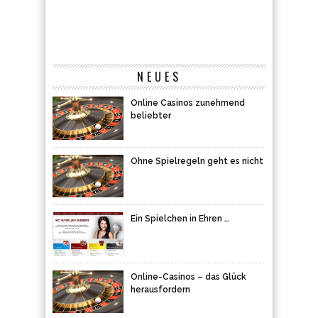
NEUES
Online Casinos zunehmend
beliebter
Ohne Spielregeln geht es nicht
Ein Spielchen in Ehren …
Online-Casinos – das Glück
herausfordern