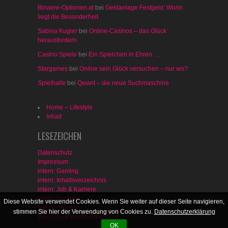
Binaere-Optionen.at
bei
Geldanlage Festgeld: Worin
liegt die Besonderheit
Sabina Kugler
bei
Online-Casinos – das Glück
herausfordern
Casino Spiele
bei
Ein Spielchen in Ehren …
Stargames
bei
Online sein Glück versuchen – nur wo?
Spielhalle
bei
Qwant – die neue Suchmaschine
Home – Lifestyle
Inhalt
LESEZEICHEN
Datenschutz
Impressum
intern: Gaming
intern: Inhaltsverzeichnis
intern: Job & Karriere
intern: Lustiges
Diese Website verwendet Cookies. Wenn Sie weiter auf dieser Seite navigieren,
intern: Oh yeah
stimmen Sie hier der Verwendung von Cookies zu.
Datenschutzerklärung
Zum Social Bookmark-Dienst
OK