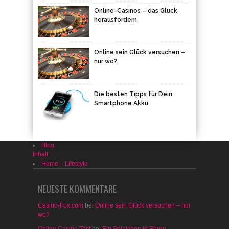
Online-Casinos – das Glück
herausfordern
Online sein Glück versuchen –
nur wo?
Die besten Tipps für Dein
Smartphone Akku
Blog
Inhalt
Home – Lifestyle
NEUESTE KOMMENTARE
Casino-Fox.com
bei
Online sein Glück versuchen – nur
wo?