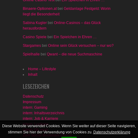
Online Casino Test
bei
Ein Spielchen in Ehren …
Binaere-Optionen.at
bei
Geldanlage Festgeld: Worin
liegt die Besonderheit
Sabina Kugler
bei
Online-Casinos – das Glück
herausfordern
Casino Spiele
bei
Ein Spielchen in Ehren …
Stargames
bei
Online sein Glück versuchen – nur wo?
Spielhalle
bei
Qwant – die neue Suchmaschine
Home – Lifestyle
Inhalt
LESEZEICHEN
Datenschutz
Impressum
intern: Gaming
intern: Inhaltsverzeichnis
intern: Job & Karriere
intern: Lustiges
Diese Website verwendet Cookies. Wenn Sie weiter auf dieser Seite navigieren,
intern: Oh yeah
stimmen Sie hier der Verwendung von Cookies zu.
Datenschutzerklärung
Zum Social Bookmark-Dienst