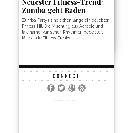
Neuester Fitness-Trend:
Zumba geht Baden
Zumba-Partys sind schon lange ein beliebter
Fitness-Hit. Die Mischung aus Aerobic und
lateinamerikanischen Rhythmen begeistert
längst alle Fitness-Freaks....
CONNECT
ADVERTISEMENT