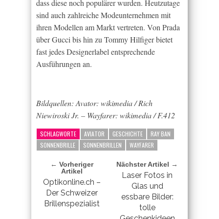
dass diese noch populärer wurden. Heutzutage
sind auch zahlreiche Modeunternehmen mit
ihren Modellen am Markt vertreten. Von Prada
über Gucci bis hin zu Tommy Hilfiger bietet
fast jedes Designerlabel entsprechende
Ausführungen an.
Bildquellen: Avator: wikimedia / Rich
Niewiroski Jr. – Wayfarer: wikimedia / F.412
SCHLAGWORTE
AVIATOR
GESCHICHTE
RAY BAN
SONNENBRILLE
SONNENBRILLEN
WAYFARER
← Vorheriger
Nächster Artikel →
Artikel
Laser Fotos in
Optikonline.ch –
Glas und
Der Schweizer
essbare Bilder:
Brillenspezialist
tolle
Geschenkideen