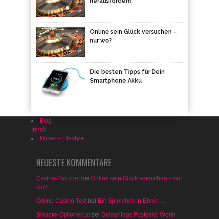
herausfordern
Online sein Glück versuchen –
nur wo?
Die besten Tipps für Dein
Smartphone Akku
Blog
Inhalt
Home – Lifestyle
NEUESTE KOMMENTARE
Casino-Fox.com
bei
Online sein Glück versuchen – nur
wo?
Online Casino Test
bei
Ein Spielchen in Ehren …
Binaere-Optionen.at
bei
Geldanlage Festgeld: Worin