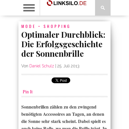
MODE
•
SHOPPING
Optimaler Durchblick:
Die Erfolgsgeschichte
der Sonnenbrille
Von
Daniel Schulz
|
25. Juli 2013
Pin It
Sonnenbrillen zählen zu den zwingend
benötigten Accessoires an Tagen, an denen
die Sonne sehr stark scheint. Dabei spielt es
auch keine Rolle, wo man die Brille trägt. In