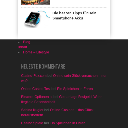
Die besten Tipps für Dein
Smartphone Akku
Blog
Inhalt
Home – Lifestyle
NEUESTE KOMMENTARE
Casino-Fox.com
bei
Online sein Glück versuchen – nur
wo?
Online Casino Test
bei
Ein Spielchen in Ehren …
Binaere-Optionen.at
bei
Geldanlage Festgeld: Worin
liegt die Besonderheit
Sabina Kugler
bei
Online-Casinos – das Glück
herausfordern
Casino Spiele
bei
Ein Spielchen in Ehren …