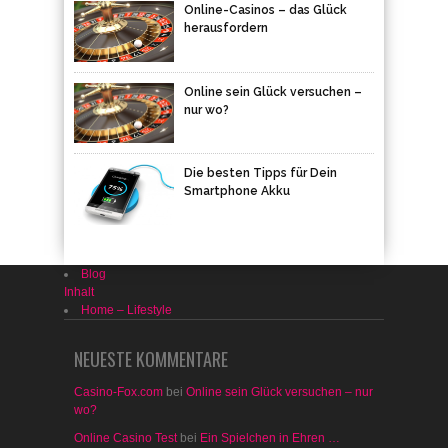
Online-Casinos – das Glück
herausfordern
Online sein Glück versuchen –
nur wo?
Die besten Tipps für Dein
Smartphone Akku
Blog
Inhalt
Home – Lifestyle
NEUESTE KOMMENTARE
Casino-Fox.com
bei
Online sein Glück versuchen – nur
wo?
Online Casino Test
bei
Ein Spielchen in Ehren …