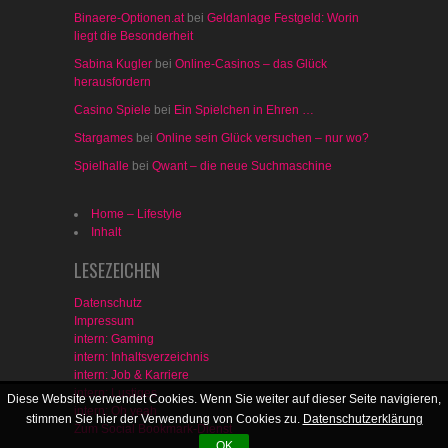
Binaere-Optionen.at
bei
Geldanlage Festgeld: Worin
liegt die Besonderheit
Sabina Kugler
bei
Online-Casinos – das Glück
herausfordern
Casino Spiele
bei
Ein Spielchen in Ehren …
Stargames
bei
Online sein Glück versuchen – nur wo?
Spielhalle
bei
Qwant – die neue Suchmaschine
Home – Lifestyle
Inhalt
LESEZEICHEN
Datenschutz
Impressum
intern: Gaming
intern: Inhaltsverzeichnis
intern: Job & Karriere
intern: Lustiges
Diese Website verwendet Cookies. Wenn Sie weiter auf dieser Seite navigieren,
intern: Oh yeah
stimmen Sie hier der Verwendung von Cookies zu.
Datenschutzerklärung
Zum Social Bookmark-Dienst
OK