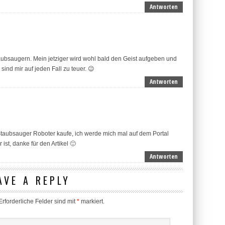
Antworten
taubsaugern. Mein jetziger wird wohl bald den Geist aufgeben und
sind mir auf jeden Fall zu teuer. 😉
Antworten
 Staubsauger Roboter kaufe, ich werde mich mal auf dem Portal
st, danke für den Artikel 🙂
Antworten
AVE A REPLY
rforderliche Felder sind mit
*
markiert.