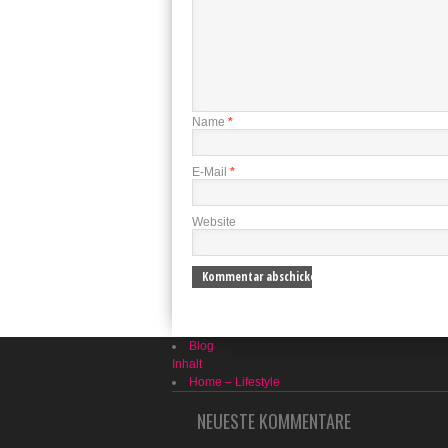
Name
*
E-Mail
*
Website
Blog
Inhalt
Home – Lifestyle
NEUESTE KOMMENTARE