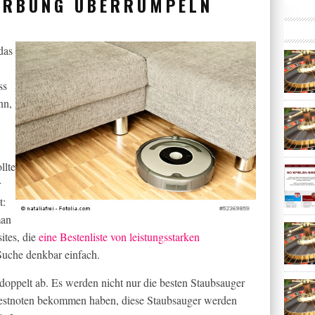
ERBUNG ÜBERRUMPELN
das
ss
nn,
llte
r
t:
man
ites, die
eine Bestenliste von leistungsstarken
 Suche denkbar einfach.
 doppelt ab. Es werden nicht nur die besten Staubsauger
t Bestnoten bekommen haben, diese Staubsauger werden