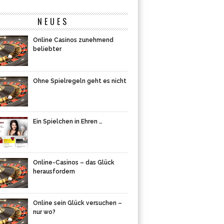
NEUES
Online Casinos zunehmend
beliebter
Ohne Spielregeln geht es nicht
Ein Spielchen in Ehren …
Online-Casinos – das Glück
herausfordern
Online sein Glück versuchen –
nur wo?