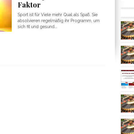
Faktor
Sport ist für Viele mehr Qual als Spaß. Sie
absolvieren regelmäßig ihr Programm, um
sich fit und gesund...