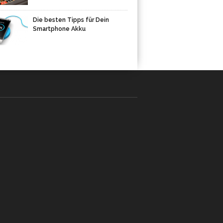
Die besten Tipps für Dein
Smartphone Akku