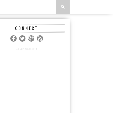
CONNECT
ADVERTISEMENT