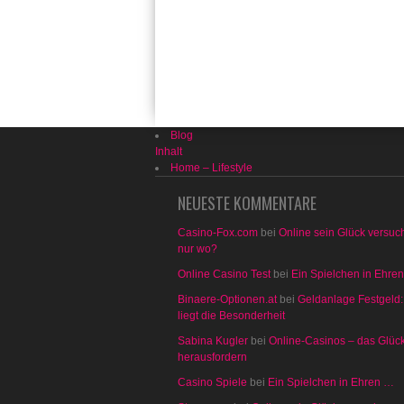
Blog
Inhalt
Home – Lifestyle
NEUESTE KOMMENTARE
Casino-Fox.com
bei
Online sein Glück versuc
nur wo?
Online Casino Test
bei
Ein Spielchen in Ehre
Binaere-Optionen.at
bei
Geldanlage Festgeld:
liegt die Besonderheit
Sabina Kugler
bei
Online-Casinos – das Glüc
herausfordern
Casino Spiele
bei
Ein Spielchen in Ehren …