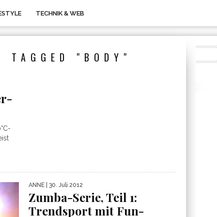
FESTYLE
TECHNIK & WEB
S TAGGED "BODY"
er-
0°C-
ist
ANNE
| 30. Juli 2012
Zumba-Serie, Teil 1:
Trendsport mit Fun-