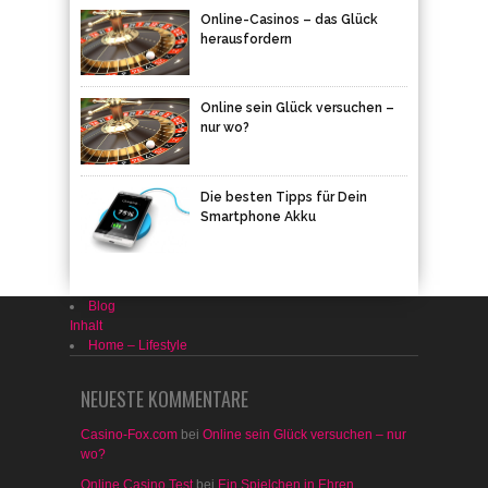
Online-Casinos – das Glück
herausfordern
Online sein Glück versuchen –
nur wo?
Die besten Tipps für Dein
Smartphone Akku
Blog
Inhalt
Home – Lifestyle
NEUESTE KOMMENTARE
Casino-Fox.com
bei
Online sein Glück versuchen – nur
wo?
Online Casino Test
bei
Ein Spielchen in Ehren …