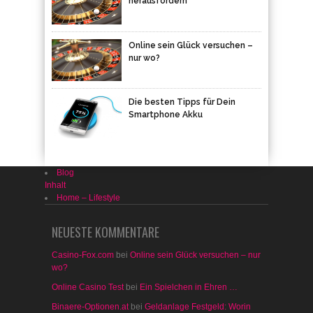
herausfordern
Online sein Glück versuchen –
nur wo?
Die besten Tipps für Dein
Smartphone Akku
Blog
Inhalt
Home – Lifestyle
NEUESTE KOMMENTARE
Casino-Fox.com
bei
Online sein Glück versuchen – nur
wo?
Online Casino Test
bei
Ein Spielchen in Ehren …
Binaere-Optionen.at
bei
Geldanlage Festgeld: Worin