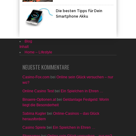
Die besten Tipps für Dein
Smartphone Akku
Blog
Inhalt
Home – Lifestyle
NEUESTE KOMMENTARE
Casino-Fox.com
bei
Online sein Glück versuchen – nur
wo?
Online Casino Test
bei
Ein Spielchen in Ehren …
Binaere-Optionen.at
bei
Geldanlage Festgeld: Worin
liegt die Besonderheit
Sabina Kugler
bei
Online-Casinos – das Glück
herausfordern
Casino Spiele
bei
Ein Spielchen in Ehren …