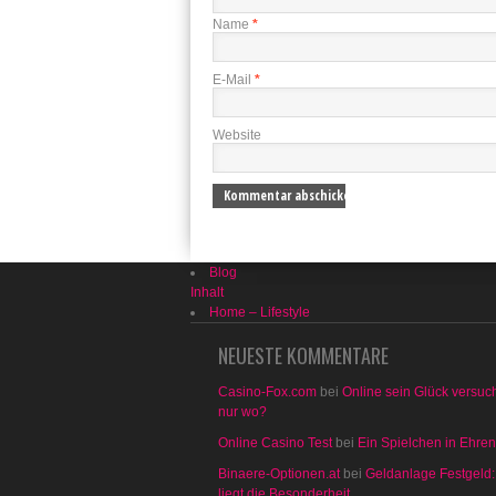
Name
*
E-Mail
*
Website
Blog
Inhalt
Home – Lifestyle
NEUESTE KOMMENTARE
Casino-Fox.com
bei
Online sein Glück versuc
nur wo?
Online Casino Test
bei
Ein Spielchen in Ehre
Binaere-Optionen.at
bei
Geldanlage Festgeld:
liegt die Besonderheit