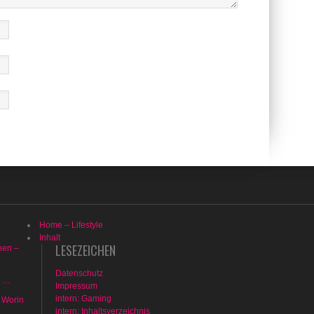
Home – Lifestyle
Inhalt
LESEZEICHEN
hen –
Datenschutz
n …
Impressum
intern: Gaming
 Worin
intern: Inhaltsverzeichnis