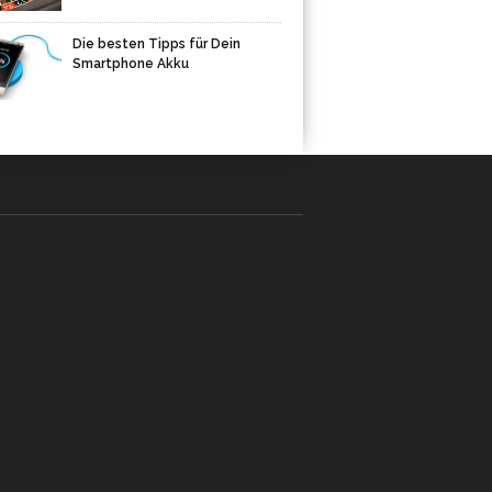
Die besten Tipps für Dein
Smartphone Akku