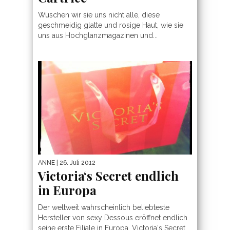
Wüschen wir sie uns nicht alle, diese
geschmeidig glatte und rosige Haut, wie sie
uns aus Hochglanzmagazinen und...
ANNE
| 26. Juli 2012
Victoria‘s Secret endlich
in Europa
Der weltweit wahrscheinlich beliebteste
Hersteller von sexy Dessous eröffnet endlich
seine erste Filiale in Europa. Victoria‘s Secret