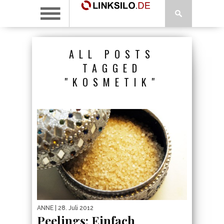
ALL POSTS
TAGGED
"KOSMETIK"
ANNE
| 28. Juli 2012
Peelings: Einfach