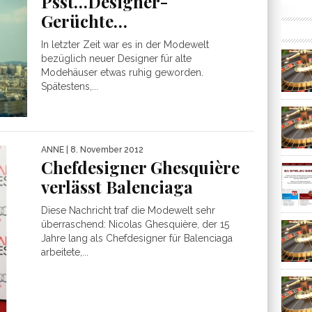
Psst…Designer-
Gerüchte…
In letzter Zeit war es in der Modewelt
bezüglich neuer Designer für alte
Modehäuser etwas ruhig geworden.
Spätestens,...
ANNE
| 8. November 2012
Chefdesigner Ghesquière
verlässt Balenciaga
Diese Nachricht traf die Modewelt sehr
überraschend: Nicolas Ghesquière, der 15
Jahre lang als Chefdesigner für Balenciaga
arbeitete,...