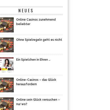
NEUES
Online Casinos zunehmend
beliebter
Ohne Spielregeln geht es nicht
Ein Spielchen in Ehren …
Online-Casinos – das Glück
herausfordern
Online sein Glück versuchen –
nur wo?