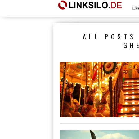
LI
ALL POSTS
GH