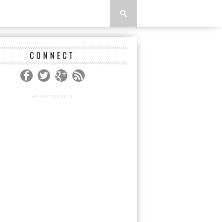
CONNECT
ADVERTISEMENT