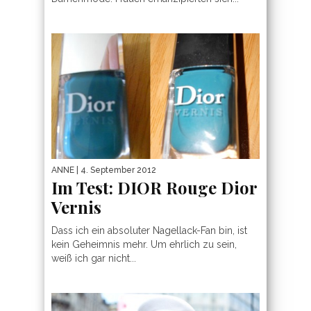
ANNE
| 4. September 2012
Im Test: DIOR Rouge Dior
Vernis
Dass ich ein absoluter Nagellack-Fan bin, ist
kein Geheimnis mehr. Um ehrlich zu sein,
weiß ich gar nicht...