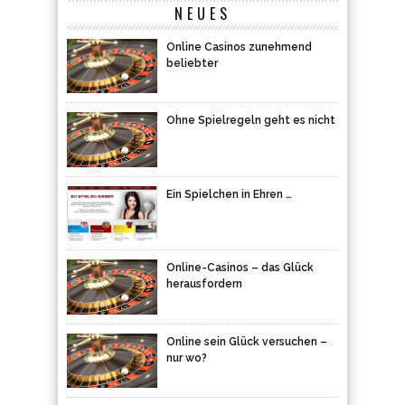
NEUES
Online Casinos zunehmend
beliebter
Ohne Spielregeln geht es nicht
Ein Spielchen in Ehren …
Online-Casinos – das Glück
herausfordern
Online sein Glück versuchen –
nur wo?