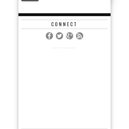
CONNECT
ADVERTISEMENT