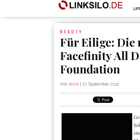
LI
BEAUTY
Für Eilige: Die
Facefinity All D
Foundation
Von
Anne
|
17. September 2012
Ge
he
ein