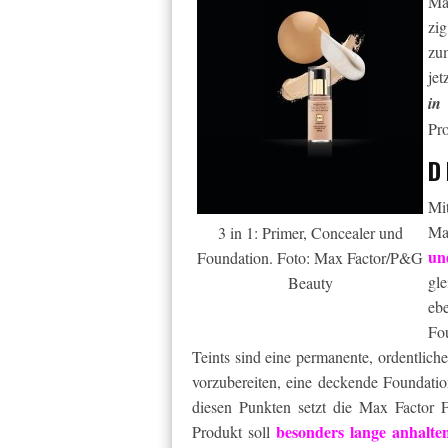
Ma
zig
zu
jet
in
Pro
D
Mi
Ma
3 in 1: Primer, Concealer und
un
Foundation. Foto: Max Factor/P&G
gl
Beauty
eb
Fo
Teints sind eine permanente, ordentli
vorzubereiten, eine deckende Foundatio
diesen Punkten setzt die Max Factor 
besonders lange anhalte
Produkt soll