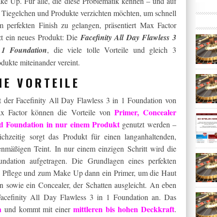
ke Up. Für alle, die diese Problematik kennen – und auf
 Tiegelchen und Produkte verzichten möchten, um schnell
m perfekten Finish zu gelangen, präsentiert Max Factor
zt ein neues Produkt: Die
Facefinity All Day Flawless 3
 1 Foundation
, die viele tolle Vorteile und gleich 3
dukte miteinander vereint.
IE VORTEILE
t der Facefinity All Day Flawless 3 in 1 Foundation von
Primer, Concealer
x Factor können die Vorteile von
d Foundation in nur einem Produkt
genutzt werden –
eichzeitig sorgt das Produkt für einen langanhaltenden,
enmäßigen Teint. In nur einem einzigen Schritt wird die
undation aufgetragen. Die Grundlagen eines perfekten
che Pflege und zum Make Up dann ein Primer, um die Haut
n sowie ein Concealer, der Schatten ausgleicht. An eben
Facefinity All Day Flawless 3 in 1 Foundation an. Das
n
mittleren bis hohen Deckkraft
und kommt mit einer
.